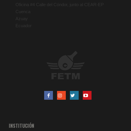
Oficina #4 Calle del Cóndor, junto al CEAR-EP
Cuenca
Azuay
Ecuador
INSTITUCIÓN