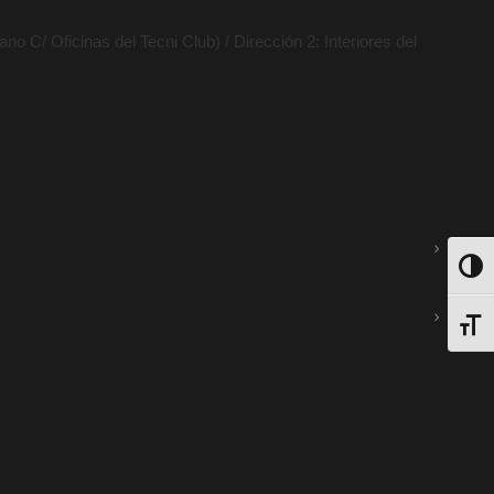
no C/ Oficinas del Tecni Club) / Dirección 2: Interiores del
ALTE
ALTE